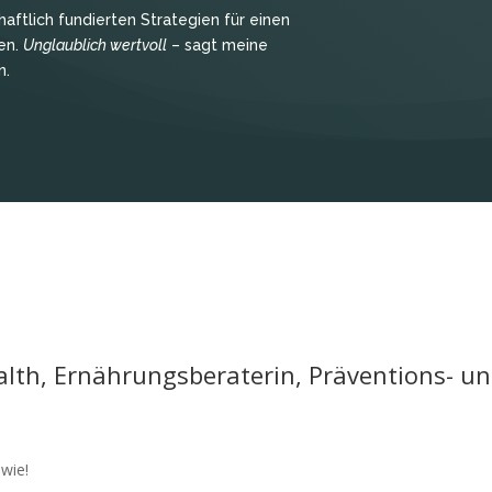
ftlich fundierten Strategien für einen
cen.
Unglaublich wertvoll
– sagt meine
n.
lth, Ernährungsberaterin, Präventions- u
 wie!