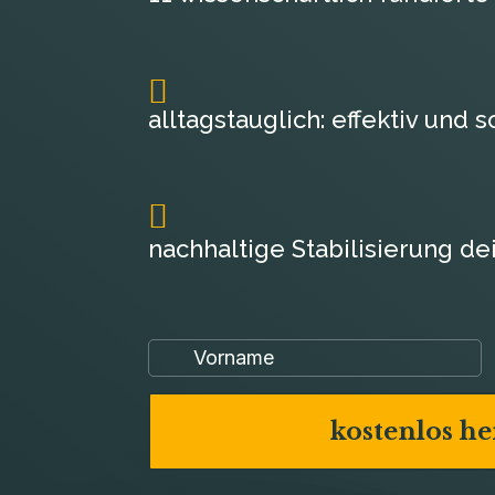
$
10

alltagstauglich: effektiv und 
$
10

nachhaltige Stabilisierung de
$
10
kostenlos h