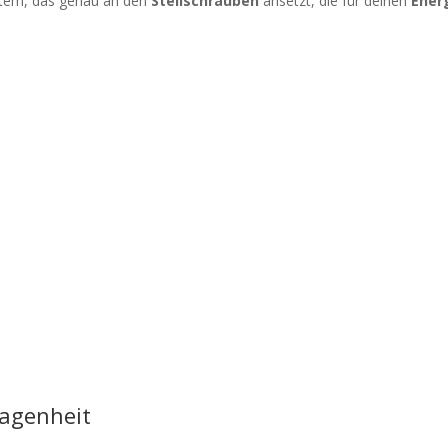
ystem, das genau an den
Stellschrauben
ansetzt, die für deinen
Ener
lagenheit