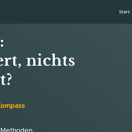
Start
:
rt, nichts
t?
Kompass
e Methoden