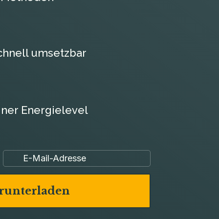
schnell umsetzbar
iner Energielevel
erunterladen