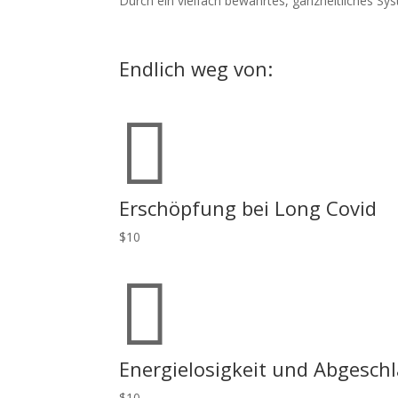
Durch ein vielfach bewährtes, ganzheitliches S
Endlich weg von:

Erschöpfung bei Long Covid
$
10

Energielosigkeit und Abgesch
$
10