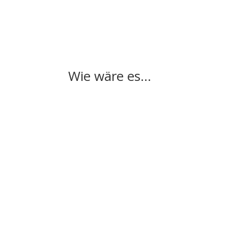
Wie wäre es…
wirksame Methoden
Schritt-für-Schritt-Anleitung
Bedürfni
Vertrauen